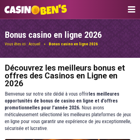
Bonus casino en ligne 2026
Vous êtes ici :
Accueil
»
Bonus casino en ligne 2026
Découvrez les meilleurs bonus et
offres des Casinos en Ligne en
2026
Bienvenue sur notre site dédié à vous offrir
les meilleures
opportunités de bonus de casino en ligne et d’offres
promotionnelles pour l’année 2026.
Nous avons
méticuleusement sélectionné les meilleures plateformes de jeux
en ligne pour vous garantir une expérience de jeu exceptionnelle,
sécurisée et lucrative.