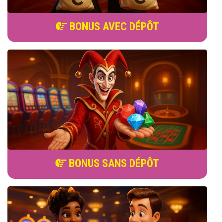
BONUS AVEC DÉPÔT
BONUS SANS DÉPÔT