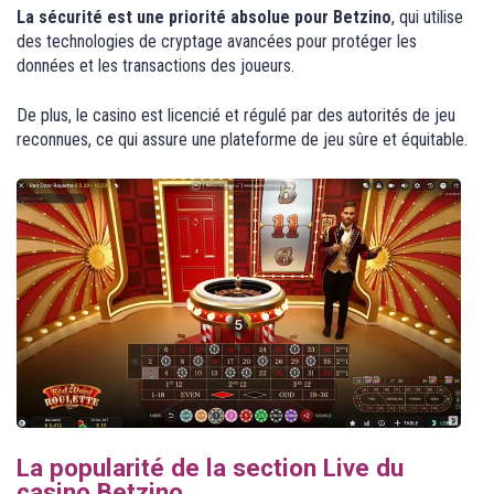
La sécurité est une priorité absolue pour Betzino
, qui utilise
des technologies de cryptage avancées pour protéger les
données et les transactions des joueurs.
De plus, le casino est licencié et régulé par des autorités de jeu
reconnues, ce qui assure une plateforme de jeu sûre et équitable.
La popularité de la section Live du
casino Betzino