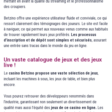
mettant en avant la qualité du streaming et le professionnalisme
des croupiers.
Betzino offre une expérience utilisateur fluide et conviviale, ce qui
ressort clairement des témoignages des joueurs. Le site est facile
à naviguer, ce qui permet aux nouveaux venus comme aux habitués
de trouver rapidement leurs jeux préférés.
Les processus
d’inscription et de dépôt sont simples et sécurisés
, assurant
une entrée sans tracas dans le monde du jeu en ligne.
Un vaste catalogue de jeux et des jeux
live !
Le
casino Betzino propose une vaste sélection de jeux
,
incluant les machines à sous, les jeux de table, et bien plus
encore.
Vous pourez retrouver des développeurs renommés dans
l’industrie, garantissant non seulement un divertissement de
qualité mais aussi l’équité des
jeux de ce casino en ligne.
Les