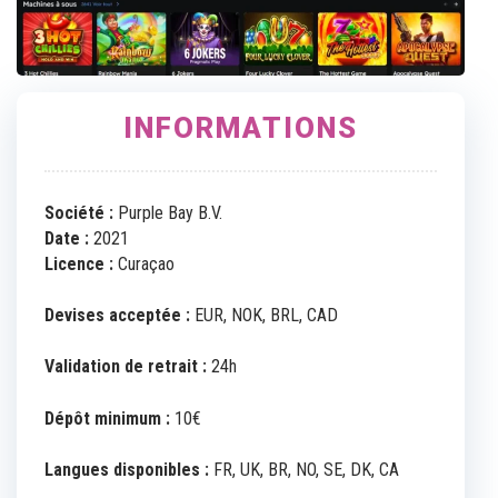
INFORMATIONS
Société :
Purple Bay B.V.
Date :
2021
Licence :
Curaçao
Devises acceptée :
EUR, NOK, BRL, CAD
Validation de retrait :
24h
Dépôt minimum :
10€
Langues disponibles :
FR, UK, BR, NO, SE, DK, CA