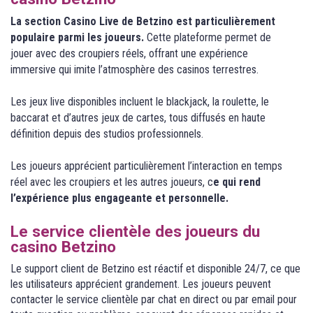
La section Casino Live de Betzino est particulièrement
populaire parmi les joueurs.
Cette plateforme permet de
jouer avec des croupiers réels, offrant une expérience
immersive qui imite l’atmosphère des casinos terrestres.
Les jeux live disponibles incluent le blackjack, la roulette, le
baccarat et d’autres jeux de cartes, tous diffusés en haute
définition depuis des studios professionnels.
Les joueurs apprécient particulièrement l’interaction en temps
réel avec les croupiers et les autres joueurs, c
e qui rend
l’expérience plus engageante et personnelle.
Le service clientèle des joueurs du
casino Betzino
Le support client de Betzino est réactif et disponible 24/7, ce que
les utilisateurs apprécient grandement. Les joueurs peuvent
contacter le service clientèle par chat en direct ou par email pour