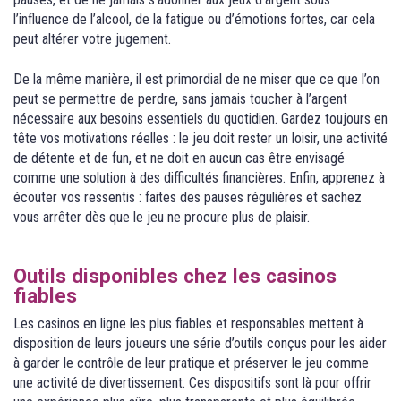
l’influence de l’alcool, de la fatigue ou d’émotions fortes, car cela
peut altérer votre jugement.
De la même manière, il est primordial de ne miser que ce que l’on
peut se permettre de perdre, sans jamais toucher à l’argent
nécessaire aux besoins essentiels du quotidien. Gardez toujours en
tête vos motivations réelles : le jeu doit rester un loisir, une activité
de détente et de fun, et ne doit en aucun cas être envisagé
comme une solution à des difficultés financières. Enfin, apprenez à
écouter vos ressentis : faites des pauses régulières et sachez
vous arrêter dès que le jeu ne procure plus de plaisir.
Outils disponibles chez les casinos
fiables
Les casinos en ligne les plus fiables et responsables mettent à
disposition de leurs joueurs une série d’outils conçus pour les aider
à garder le contrôle de leur pratique et préserver le jeu comme
une activité de divertissement. Ces dispositifs sont là pour offrir