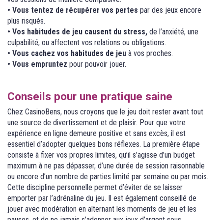
• Vous tentez de récupérer vos pertes
par des jeux encore
plus risqués.
• Vos habitudes de jeu causent du stress,
de l’anxiété, une
culpabilité, ou affectent vos relations ou obligations.
• Vous cachez vos habitudes de jeu
à vos proches.
• Vous empruntez
pour pouvoir jouer.
Conseils pour une pratique saine
Chez CasinoBens, nous croyons que le jeu doit rester avant tout
une source de divertissement et de plaisir. Pour que votre
expérience en ligne demeure positive et sans excès, il est
essentiel d’adopter quelques bons réflexes. La première étape
consiste à fixer vos propres limites, qu’il s’agisse d’un budget
maximum à ne pas dépasser, d’une durée de session raisonnable
ou encore d’un nombre de parties limité par semaine ou par mois.
Cette discipline personnelle permet d’éviter de se laisser
emporter par l’adrénaline du jeu. Il est également conseillé de
jouer avec modération en alternant les moments de jeu et les
pauses, et de ne jamais s’adonner aux jeux d’argent sous