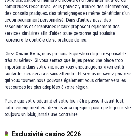
nombreuses ressources. Vous pouvez y trouver des informations,
des conseils pratiques, des témoignages et même bénéficier d’un
accompagnement personnalisé. Dans d’autres pays, des
associations et organismes locaux proposent également des
services similaires afin d’aider toute personne qui souhaite
reprendre le contrôle de sa pratique de jeu.
Chez
CasinoBens
, nous prenons la question du jeu responsable
très au sérieux. Si vous sentez que le jeu prend une place trop
importante dans votre vie, nous vous encourageons vivement à
contacter ces services sans attendre. Et si vous ne savez pas vers
qui vous tourner, nous pouvons également vous orienter vers les
ressources les plus adaptées à votre région.
Parce que votre sécurité et votre bien-être passent avant tout,
notre engagement est de vous accompagner pour que le jeu reste
toujours un loisir, jamais une contrainte.
Exclusivité casino 2026