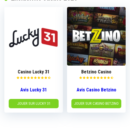
Casino Lucky 31
Betzino Casino
Avis Lucky 31
Avis Casino Betzino
JOUER SUR LUCKY 31
JOUER SUR CASINO BETZINO