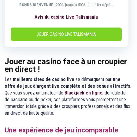
BONUS BIENVENUE
: 200% jusqu’à 500€ sur le 1er dépôt !
Avis du casino Live Talismania
JOUER CASINO LIVE TALISMANIA
Jouer au casino face à un croupier
en direct !
Les
meilleurs sites de casino live
se démarquent par
une
offre de jeux d’argent live complète et des bonus attractifs
.
Que vous soyez un amateur de
Blackjack en ligne
, de roulette,
de baccarat ou de poker, ces plateformes vous promettent une
immersion totale grâce à des croupiers professionnels et des flux
en direct de haute qualité.
Une expérience de jeu incomparable