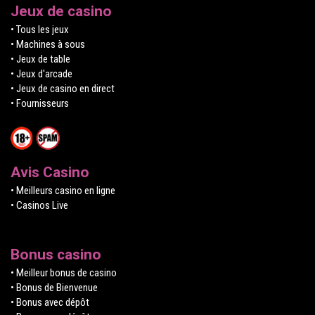
Jeux de casino
• Tous les jeux
• Machines à sous
• Jeux de table
• Jeux d'arcade
• Jeux de casino en direct
• Fournisseurs
Avis Casino
• Meilleurs casino en ligne
• Casinos Live
Bonus casino
• Meilleur bonus de casino
• Bonus de Bienvenue
• Bonus avec dépôt