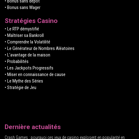
• Bonus sans dépôt
• Bonus sans Wager
Stratégies Casino
• Le RTP démystifié
• Maîtriser sa Bankroll
• Comprendre la Volatilité
• Le Générateur de Nombres Aléatoires
• L’avantage de la maison
• Probabilités
• Les Jackpots Progressifs
• Miser en connaissance de cause
• Le Mythe des Séries
• Stratégie de Jeu
Dernière actualités
Crash Games : pourquoi ces jeux de casino explosent en popularité en