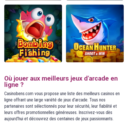
Où jouer aux meilleurs jeux d’arcade en
ligne ?
Casinobens.com vous propose une liste des meilleurs casinos en
ligne offrant une large variété de jeux d’arcade. Tous nos
partenaires sont sélectionnés pour leur sécurité, leur fiabilité et
leurs offres promotionnelles généreuses. Inscrivez-vous dès
aujourd’hui et découvrez des centaines de jeux passionnants.