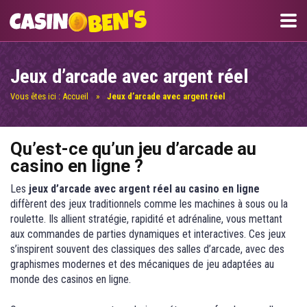
Jeux d’arcade avec argent réel
Vous êtes ici :
Accueil
»
Jeux d’arcade avec argent réel
Qu’est-ce qu’un jeu d’arcade au
casino en ligne ?
Les
jeux d’arcade avec argent réel au casino en ligne
diffèrent des jeux traditionnels comme les machines à sous ou la
roulette. Ils allient stratégie, rapidité et adrénaline, vous mettant
aux commandes de parties dynamiques et interactives. Ces jeux
s’inspirent souvent des classiques des salles d’arcade, avec des
graphismes modernes et des mécaniques de jeu adaptées au
monde des casinos en ligne.