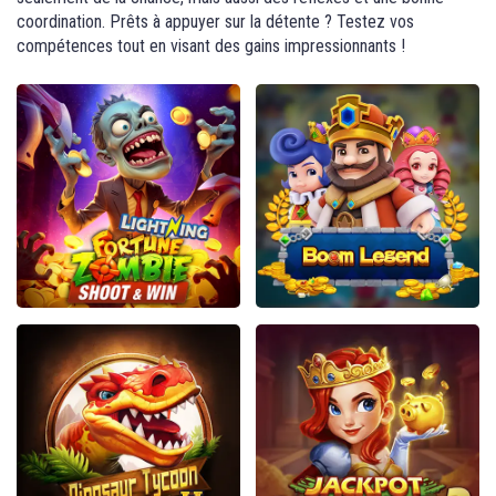
coordination. Prêts à appuyer sur la détente ? Testez vos
compétences tout en visant des gains impressionnants !