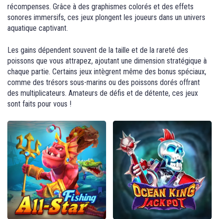
récompenses. Grâce à des graphismes colorés et des effets
sonores immersifs, ces jeux plongent les joueurs dans un univers
aquatique captivant.
Les gains dépendent souvent de la taille et de la rareté des
poissons que vous attrapez, ajoutant une dimension stratégique à
chaque partie. Certains jeux intègrent même des bonus spéciaux,
comme des trésors sous-marins ou des poissons dorés offrant
des multiplicateurs. Amateurs de défis et de détente, ces jeux
sont faits pour vous !