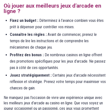
Où jouer aux meilleurs jeux d’arcade en
ligne ?
Fixez un budget :
Déterminez à l’avance combien vous êtes
prêt à dépenser pour contrôler vos mises.
Connaître les règles :
Avant de commencer, prenez le
temps de lire les instructions et de comprendre les
mécanismes de chaque jeu.
Profitez des bonus :
De nombreux casinos en ligne offrent
des promotions spécifiques pour les jeux d’arcade. Ne passez
pas à côté de ces opportunités.
Jouez stratégiquement :
Certains jeux d’arcade nécessitent
réflexion et stratégie. Prenez votre temps pour maximiser vos
chances de gain.
Ne manquez pas l’occasion de vivre une expérience unique avec
les meilleurs jeux d’arcade au casino en ligne. Que vous soyez un
joueur occasionnel ou un passionné, ces jeux vous promettent