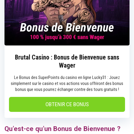
Brutal Casino : Bonus de Bienvenue sans
Wager
Le Bonus des SuperPoints du casino en ligne Lucky31 : Jouez
simplement sur le casino et vos actions vous offriront des bonus
bonus que vous pourrez échanger contre des tours gratuits !
OBTENIR CE BONUS
Qu’est-ce qu’un Bonus de Bienvenue ?