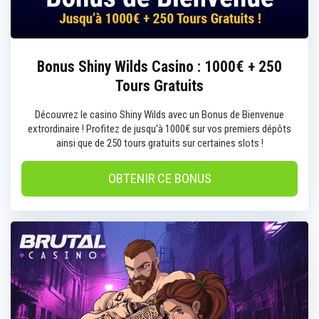
Bonus Shiny Wilds Casino : 1000€ + 250
Tours Gratuits
Découvrez le casino Shiny Wilds avec un Bonus de Bienvenue
extrordinaire ! Profitez de jusqu'à 1000€ sur vos premiers dépôts
ainsi que de 250 tours gratuits sur certaines slots !
OBTENIR CE BONUS