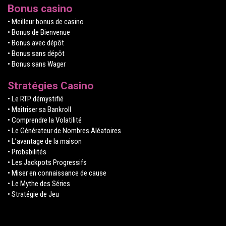
Bonus casino
• Meilleur bonus de casino
• Bonus de Bienvenue
• Bonus avec dépôt
• Bonus sans dépôt
• Bonus sans Wager
Stratégies Casino
• Le RTP démystifié
• Maîtriser sa Bankroll
• Comprendre la Volatilité
• Le Générateur de Nombres Aléatoires
• L’avantage de la maison
• Probabilités
• Les Jackpots Progressifs
• Miser en connaissance de cause
• Le Mythe des Séries
• Stratégie de Jeu