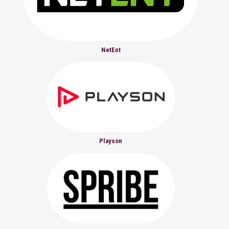
NetEnt
Playson