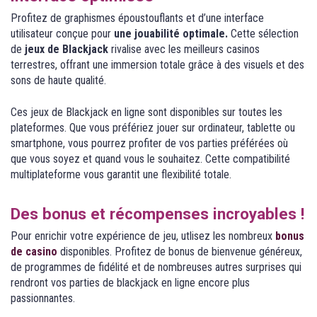
Profitez de graphismes époustouflants et d’une interface
utilisateur conçue pour
une jouabilité optimale.
Cette sélection
de
jeux de Blackjack
rivalise avec les meilleurs casinos
terrestres, offrant une immersion totale grâce à des visuels et des
sons de haute qualité.
Ces jeux de Blackjack en ligne sont disponibles sur toutes les
plateformes. Que vous préfériez jouer sur ordinateur, tablette ou
smartphone, vous pourrez profiter de vos parties préférées où
que vous soyez et quand vous le souhaitez. Cette compatibilité
multiplateforme vous garantit une flexibilité totale.
Des bonus et récompenses incroyables !
Pour enrichir votre expérience de jeu, utlisez les nombreux
bonus
de casino
disponibles. Profitez de bonus de bienvenue généreux,
de programmes de fidélité et de nombreuses autres surprises qui
rendront vos parties de blackjack en ligne encore plus
passionnantes.