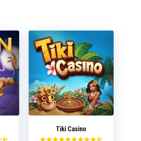
Tiki Casino