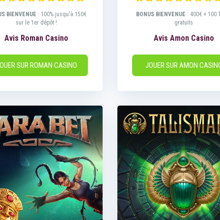
S BIENVENUE
: 100% jusqu'à 150€
BONUS BIENVENUE
: 400€ + 100 
sur le 1er dépôt !
gratuits
Avis Roman Casino
Avis Amon Casino
OUER SUR ROMAN CASINO
JOUER SUR AMON CASIN