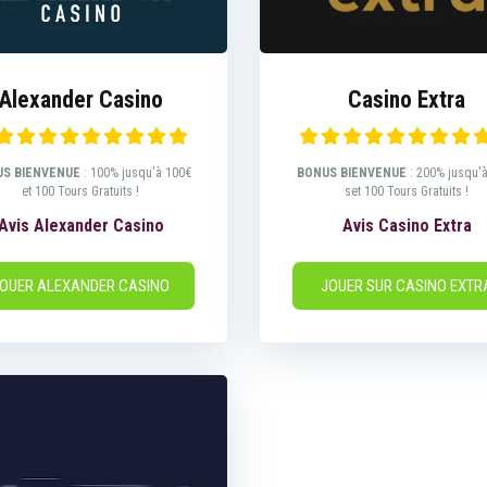
Alexander Casino
Casino Extra
S BIENVENUE
: 100% jusqu'à 100€
BONUS BIENVENUE
: 200% jusqu'
et 100 Tours Gratuits !
set 100 Tours Gratuits !
Avis Alexander Casino
Avis Casino Extra
OUER ALEXANDER CASINO
JOUER SUR CASINO EXTR