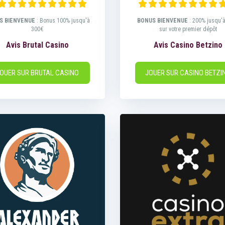
S BIENVENUE
: Bonus 100% jusqu'à
BONUS BIENVENUE
: 200% jusqu'
300€
sur votre premier dépôt
Avis Brutal Casino
Avis Casino Betzino
OUER SUR BRUTAL CASINO
JOUER SUR CASINO BETZI