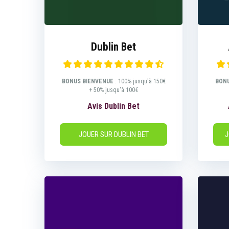
Dublin Bet
BONUS BIENVENUE
: 100% jusqu'à 150€
BONU
+ 50% jusqu'à 100€
Avis Dublin Bet
JOUER SUR DUBLIN BET
J