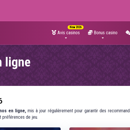
Avis casinos
Bonus casino
 ligne
6
nos en ligne,
mis à jour régulièrement pour garantir des recommandat
et préférences de jeu.