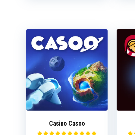
Casino Casoo