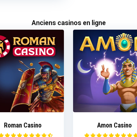
Anciens casinos en ligne
Roman Casino
Amon Casino