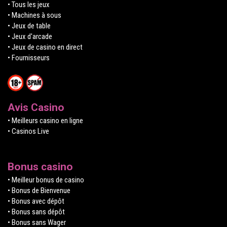
• Tous les jeux
• Machines à sous
• Jeux de table
• Jeux d'arcade
• Jeux de casino en direct
• Fournisseurs
Avis Casino
• Meilleurs casino en ligne
• Casinos Live
Bonus casino
• Meilleur bonus de casino
• Bonus de Bienvenue
• Bonus avec dépôt
• Bonus sans dépôt
• Bonus sans Wager