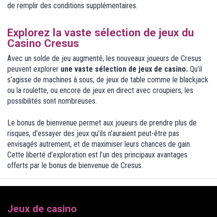
de remplir des conditions supplémentaires.
Explorez la vaste sélection de jeux du
Casino Cresus
Avec un solde de jeu augmenté, les nouveaux joueurs de Cresus
peuvent explorer
une vaste sélection de jeux de casino.
Qu’il
s’agisse de machines à sous, de jeux de table comme le blackjack
ou la roulette, ou encore de jeux en direct avec croupiers, les
possibilités sont nombreuses.
Le bonus de bienvenue permet aux joueurs de prendre plus de
risques, d’essayer des jeux qu’ils n’auraient peut-être pas
envisagés autrement, et de maximiser leurs chances de gain.
Cette liberté d’exploration est l’un des principaux avantages
offerts par le bonus de bienvenue de Cresus.
Jeux de casino