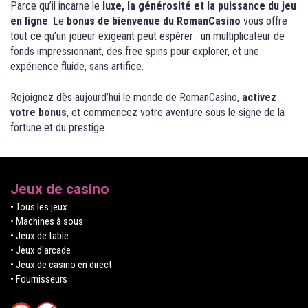
Parce qu’il incarne le
luxe, la générosité et la puissance du jeu
en ligne
. Le
bonus de bienvenue du RomanCasino
vous offre
tout ce qu’un joueur exigeant peut espérer : un multiplicateur de
fonds impressionnant, des free spins pour explorer, et une
expérience fluide, sans artifice.
Rejoignez dès aujourd’hui le monde de RomanCasino,
activez
votre bonus
, et commencez votre aventure sous le signe de la
fortune et du prestige.
Jeux de casino
• Tous les jeux
• Machines à sous
• Jeux de table
• Jeux d'arcade
• Jeux de casino en direct
• Fournisseurs