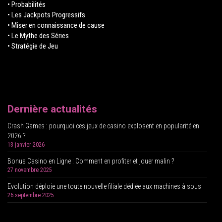
• Probabilités
• Les Jackpots Progressifs
• Miser en connaissance de cause
• Le Mythe des Séries
• Stratégie de Jeu
Dernière actualités
Crash Games : pourquoi ces jeux de casino explosent en popularité en
2026 ?
13 janvier 2026
Bonus Casino en Ligne : Comment en profiter et jouer malin ?
27 novembre 2025
Evolution déploie une toute nouvelle filiale dédiée aux machines à sous
26 septembre 2025