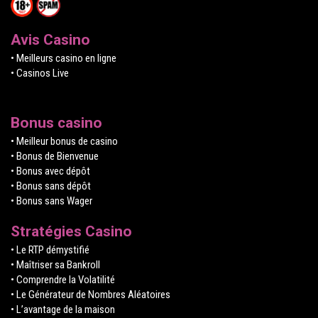
Avis Casino
• Meilleurs casino en ligne
• Casinos Live
Bonus casino
• Meilleur bonus de casino
• Bonus de Bienvenue
• Bonus avec dépôt
• Bonus sans dépôt
• Bonus sans Wager
Stratégies Casino
• Le RTP démystifié
• Maîtriser sa Bankroll
• Comprendre la Volatilité
• Le Générateur de Nombres Aléatoires
• L’avantage de la maison