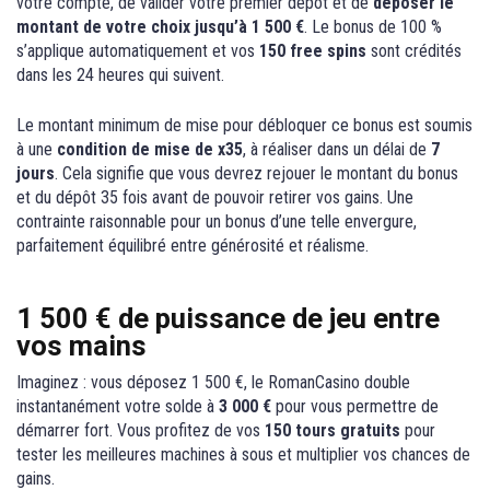
votre compte, de valider votre premier dépôt et de
déposer le
montant de votre choix jusqu’à 1 500 €
. Le bonus de 100 %
s’applique automatiquement et vos
150 free spins
sont crédités
dans les 24 heures qui suivent.
Le montant minimum de mise pour débloquer ce bonus est soumis
à une
condition de mise de x35
, à réaliser dans un délai de
7
jours
. Cela signifie que vous devrez rejouer le montant du bonus
et du dépôt 35 fois avant de pouvoir retirer vos gains. Une
contrainte raisonnable pour un bonus d’une telle envergure,
parfaitement équilibré entre générosité et réalisme.
1 500 € de puissance de jeu entre
vos mains
Imaginez : vous déposez 1 500 €, le RomanCasino double
instantanément votre solde à
3 000 €
pour vous permettre de
démarrer fort. Vous profitez de vos
150 tours gratuits
pour
tester les meilleures machines à sous et multiplier vos chances de
gains.