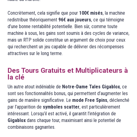
Concrètement, cela signifie que pour
100€ misés
, la machine
redistribue théoriquement
96€ aux joueurs
, ce qui témoigne
d’une bonne rentabilité potentielle. Bien sûr, comme toute
machine à sous, les gains sont soumis à des cycles de variance,
mais un RTP solide constitue un argument de choix pour ceux
qui recherchent un jeu capable de délivrer des récompenses
attractives sur le long terme.
Des Tours Gratuits et Multiplicateurs à
la clé
Un autre atout indéniable de
Notre-Dame Tales Gigablox
, ce
sont ses fonctionnalités bonus, qui permettent d’augmenter les
gains de manière significative. Le
mode Free Spins
, déclenché
par l’apparition de
symboles scatter
, est particulièrement
intéressant. Lorsqu’il est activé, il garantit l’intégration de
Gigablox
dans chaque tour, maximisant ainsi le potentiel de
combinaisons gagnantes.