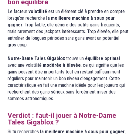
bon équilibre
Le facteur
volatilité
est un élément clé à prendre en compte
lorsqu’on recherche
la meilleure machine à sous pour
gagner
. Trop faible, elle génère des petits gains fréquents,
mais rarement des jackpots intéressants. Trop élevée, elle peut
entraîner de longues périodes sans gains avant un potentiel
gros coup.
Notre-Dame Tales Gigablox
trouve un
équilibre optimal
avec une volatilité
modérée à élevée
, ce qui signifie que les
gains peuvent être importants tout en restant suffisamment
réguliers pour maintenir un bon niveau d’engagement. Cette
caractéristique en fait une machine idéale pour les joueurs qui
recherchent des gains sérieux sans forcément miser des
sommes astronomiques.
Verdict : faut-il jouer à Notre-Dame
Tales Gigablox ?
Si tu recherches
la meilleure machine à sous pour gagner
,