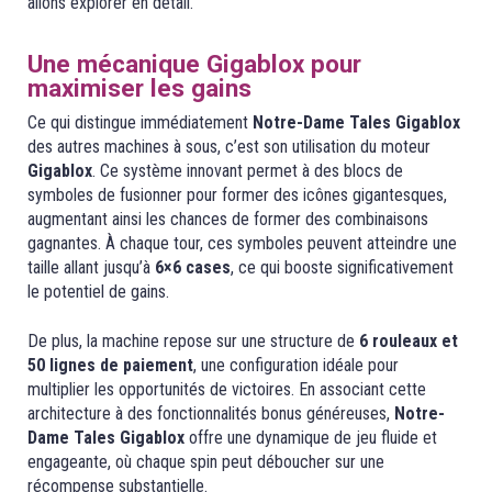
allons explorer en détail.
Une mécanique Gigablox pour
maximiser les gains
Ce qui distingue immédiatement
Notre-Dame Tales Gigablox
des autres machines à sous, c’est son utilisation du moteur
Gigablox
. Ce système innovant permet à des blocs de
symboles de fusionner pour former des icônes gigantesques,
augmentant ainsi les chances de former des combinaisons
gagnantes. À chaque tour, ces symboles peuvent atteindre une
taille allant jusqu’à
6×6 cases
, ce qui booste significativement
le potentiel de gains.
De plus, la machine repose sur une structure de
6 rouleaux et
50 lignes de paiement
, une configuration idéale pour
multiplier les opportunités de victoires. En associant cette
architecture à des fonctionnalités bonus généreuses,
Notre-
Dame Tales Gigablox
offre une dynamique de jeu fluide et
engageante, où chaque spin peut déboucher sur une
récompense substantielle.