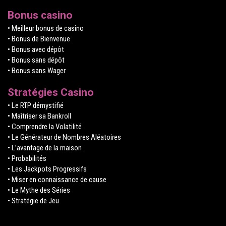
Bonus casino
• Meilleur bonus de casino
• Bonus de Bienvenue
• Bonus avec dépôt
• Bonus sans dépôt
• Bonus sans Wager
Stratégies Casino
• Le RTP démystifié
• Maîtriser sa Bankroll
• Comprendre la Volatilité
• Le Générateur de Nombres Aléatoires
• L’avantage de la maison
• Probabilités
• Les Jackpots Progressifs
• Miser en connaissance de cause
• Le Mythe des Séries
• Stratégie de Jeu