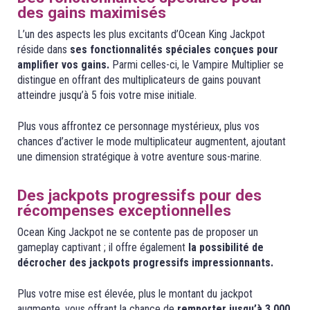
des gains maximisés
L’un des aspects les plus excitants d’Ocean King Jackpot
réside dans
ses fonctionnalités spéciales conçues pour
amplifier vos gains.
Parmi celles-ci, le Vampire Multiplier se
distingue en offrant des multiplicateurs de gains pouvant
atteindre jusqu’à 5 fois votre mise initiale.
Plus vous affrontez ce personnage mystérieux, plus vos
chances d’activer le mode multiplicateur augmentent, ajoutant
une dimension stratégique à votre aventure sous-marine.
Des jackpots progressifs pour des
récompenses exceptionnelles
Ocean King Jackpot ne se contente pas de proposer un
gameplay captivant ; il offre également
la possibilité de
décrocher des jackpots progressifs impressionnants.
Plus votre mise est élevée, plus le montant du jackpot
augmente, vous offrant la chance de
remporter jusqu’à 3 000