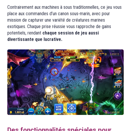
Contrairement aux machines à sous traditionnelles, ce jeu vous
place aux commandes d’un canon sous-marin, avec pour
mission de capturer une variété de créatures marines
exotiques. Chaque prise réussie vous rapproche de gains
potentiels, rendant
chaque session de jeu aussi
divertissante que lucrative.
Des fonctionnalités spéciales pour