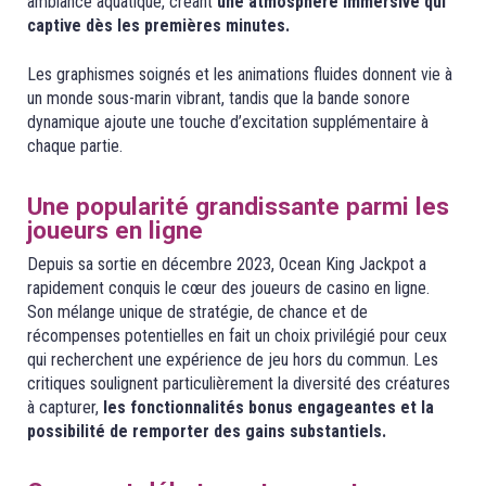
ambiance aquatique, créant
une atmosphère immersive qui
captive dès les premières minutes.
Les graphismes soignés et les animations fluides donnent vie à
un monde sous-marin vibrant, tandis que la bande sonore
dynamique ajoute une touche d’excitation supplémentaire à
chaque partie.
Une popularité grandissante parmi les
joueurs en ligne
Depuis sa sortie en décembre 2023, Ocean King Jackpot a
rapidement conquis le cœur des joueurs de casino en ligne.
Son mélange unique de stratégie, de chance et de
récompenses potentielles en fait un choix privilégié pour ceux
qui recherchent une expérience de jeu hors du commun. Les
critiques soulignent particulièrement la diversité des créatures
à capturer,
les fonctionnalités bonus engageantes et la
possibilité de remporter des gains substantiels.