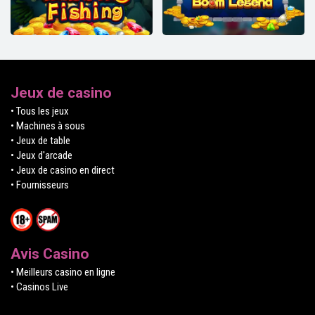
Jeux de casino
• Tous les jeux
• Machines à sous
• Jeux de table
• Jeux d'arcade
• Jeux de casino en direct
• Fournisseurs
Avis Casino
• Meilleurs casino en ligne
• Casinos Live