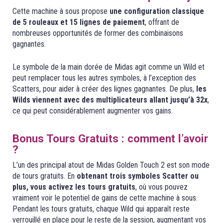
Cette machine à sous propose
une configuration classique
de 5 rouleaux et 15 lignes de paiement
, offrant de
nombreuses opportunités de former des combinaisons
gagnantes.
Le symbole de la main dorée de Midas agit comme un Wild et
peut remplacer tous les autres symboles, à l’exception des
Scatters, pour aider à créer des lignes gagnantes. De plus,
les
Wilds viennent avec des multiplicateurs allant jusqu’à 32x
,
ce qui peut considérablement augmenter vos gains.
Bonus Tours Gratuits : comment l’avoir
?
L’un des principal atout de Midas Golden Touch 2 est son mode
de tours gratuits. En
obtenant trois symboles Scatter ou
plus, vous activez les tours gratuits
, où vous pouvez
vraiment voir le potentiel de gains de cette machine à sous.
Pendant les tours gratuits, chaque Wild qui apparaît reste
verrouillé en place pour le reste de la session, augmentant vos