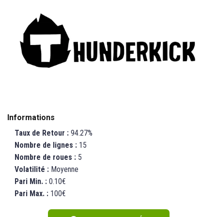
Informations
Taux de Retour :
94.27%
Nombre de lignes :
15
Nombre de roues :
5
Volatilité :
Moyenne
Pari Min. :
0.10€
Pari Max. :
100€