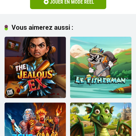
JOUER EN MODE RÉEL
Vous aimerez aussi :