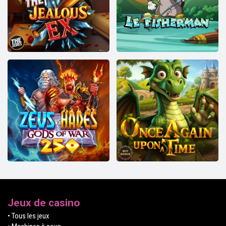
Jeux de casino
• Tous les jeux