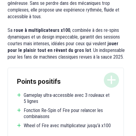
généreuse. Sans se perdre dans des mécaniques trop
complexes, elle propose une expérience rythmée, fluide et
accessible à tous.
Sa
roue à multiplicateurs x100
, combinée à des re-spins
dynamiques et un design impeccable, garantit des sessions
courtes mais intenses, idéales pour ceux qui veulent
jouer
pour le plaisir tout en rêvant du gros lot
. Un indispensable
pour les fans de machines classiques revues à la sauce 2025.
Points positifs
Gameplay ultra-accessible avec 3 rouleaux et
5 lignes
Fonction Re‑Spin of Fire pour relancer les
combinaisons
Wheel of Fire avec multiplicateur jusqu’à x100