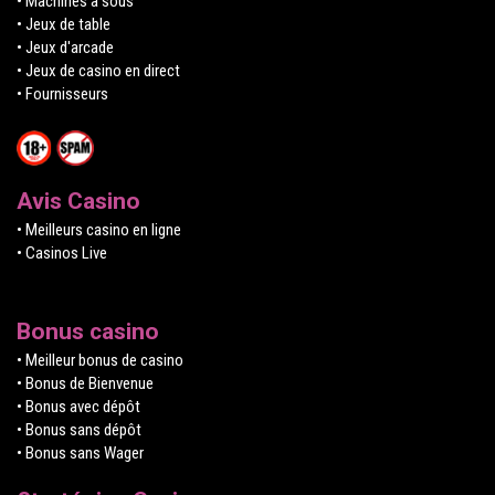
• Machines à sous
• Jeux de table
• Jeux d'arcade
• Jeux de casino en direct
• Fournisseurs
Avis Casino
• Meilleurs casino en ligne
• Casinos Live
Bonus casino
• Meilleur bonus de casino
• Bonus de Bienvenue
• Bonus avec dépôt
• Bonus sans dépôt
• Bonus sans Wager