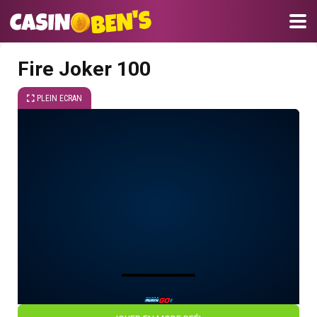
Fire Joker 100
PLEIN ECRAN