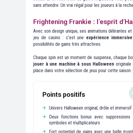
sans attendre. Un vrai régal pour les joueurs à la re
Frightening Frankie : l’esprit d’
Avec son design unique, ses animations délirantes et 
jeu de casino : c’est une
expérience immersive
possibilités de gains très attractives.
Chaque spin est un moment de suspense, chaque bonu
jouer à une machine à sous Halloween
originale
place dans votre sélection de jeux pour cette saison. 
Points positifs
Univers Halloween original, drôle et immersif
Deux fonctions bonus avec suppressions
symboles et multiplicateurs
Fort potentiel de gains avec une belle mon