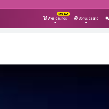
Avis casinos
Bonus casino