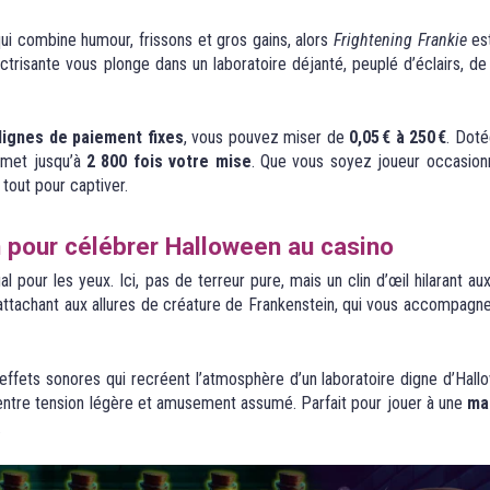
ui combine humour, frissons et gros gains, alors
Frightening Frankie
est
trisante vous plonge dans un laboratoire déjanté, peuplé d’éclairs, de 
lignes de paiement fixes
, vous pouvez miser de
0,05 € à 250 €
. Doté
romet jusqu’à
2 800 fois votre mise
. Que vous soyez joueur occasion
tout pour captiver.
 pour célébrer Halloween au casino
l pour les yeux. Ici, pas de terreur pure, mais un clin d’œil hilarant aux
 attachant aux allures de créature de Frankenstein, qui vous accompagn
effets sonores qui recréent l’atmosphère d’un laboratoire digne d’Hall
, entre tension légère et amusement assumé. Parfait pour jouer à une
ma
.