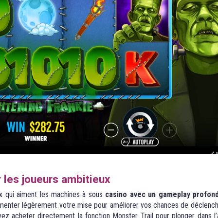
les joueurs ambitieux
ux qui aiment les machines à sous
casino avec un gameplay profond
enter légèrement votre mise pour améliorer vos chances de déclench
ez acheter directement la fonction Monster Trail pour plonger dans l’