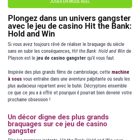
JOUER EN MODE REÉL
Plongez dans un univers gangster
avec le jeu de casino Hit the Bank:
Hold and Win
Si vous avez toujours rêvé de réaliser le braquage du siècle
sans en subir les conséquences,
Hit the Bank: Hold and Win
de
Playson est le
jeu de casino gangster
qu’il vous faut.
Inspirée des plus grands films de cambriolage, cette
machine
à sous
vous entraîne dans une aventure palpitante où seuls les
plus audacieux repartent avec le butin. Décryptons ensemble
ce que ce jeu a à offrir et pourquoi il pourrait bien devenir votre
prochaine obsession !
Un décor digne des plus grands
braquages sur ce jeu de casino
gangster