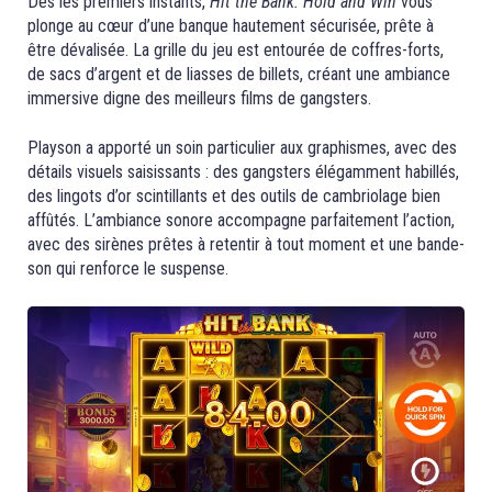
Dès les premiers instants,
Hit the Bank: Hold and Win
vous
plonge au cœur d’une banque hautement sécurisée, prête à
être dévalisée. La grille du jeu est entourée de coffres-forts,
de sacs d’argent et de liasses de billets, créant une ambiance
immersive digne des meilleurs films de gangsters.
Playson a apporté un soin particulier aux graphismes, avec des
détails visuels saisissants : des gangsters élégamment habillés,
des lingots d’or scintillants et des outils de cambriolage bien
affûtés. L’ambiance sonore accompagne parfaitement l’action,
avec des sirènes prêtes à retentir à tout moment et une bande-
son qui renforce le suspense.