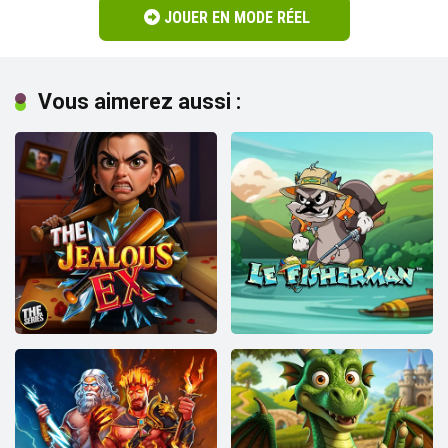
JOUER EN MODE RÉEL
Vous aimerez aussi :