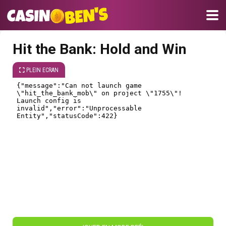
Hit the Bank: Hold and Win
PLEIN ECRAN