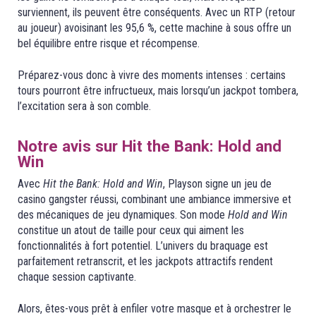
surviennent, ils peuvent être conséquents. Avec un RTP (retour
au joueur) avoisinant les 95,6 %, cette machine à sous offre un
bel équilibre entre risque et récompense.
Préparez-vous donc à vivre des moments intenses : certains
tours pourront être infructueux, mais lorsqu’un jackpot tombera,
l’excitation sera à son comble.
Notre avis sur Hit the Bank: Hold and
Win
Avec
Hit the Bank: Hold and Win
, Playson signe un jeu de
casino gangster réussi, combinant une ambiance immersive et
des mécaniques de jeu dynamiques. Son mode
Hold and Win
constitue un atout de taille pour ceux qui aiment les
fonctionnalités à fort potentiel. L’univers du braquage est
parfaitement retranscrit, et les jackpots attractifs rendent
chaque session captivante.
Alors, êtes-vous prêt à enfiler votre masque et à orchestrer le