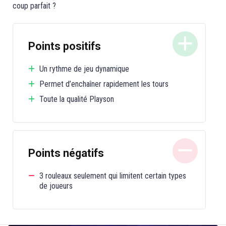
coup parfait ?
Points positifs
Un rythme de jeu dynamique
Permet d’enchaîner rapidement les tours
Toute la qualité Playson
Points négatifs
3 rouleaux seulement qui limitent certain types
de joueurs