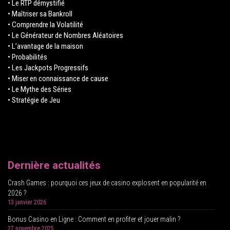
• Le RTP démystifié
• Maîtriser sa Bankroll
• Comprendre la Volatilité
• Le Générateur de Nombres Aléatoires
• L’avantage de la maison
• Probabilités
• Les Jackpots Progressifs
• Miser en connaissance de cause
• Le Mythe des Séries
• Stratégie de Jeu
Dernière actualités
Crash Games : pourquoi ces jeux de casino explosent en popularité en
2026 ?
13 janvier 2026
Bonus Casino en Ligne : Comment en profiter et jouer malin ?
27 novembre 2025