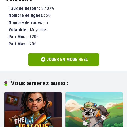
Taux de Retour :
97.07%
Nombre de lignes :
20
Nombre de roues :
5
Volatilité :
Moyenne
Pari Min. :
0.20€
Pari Max. :
20€
JOUER EN MODE RÉEL
Vous aimerez aussi :