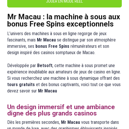
JOUER EN MODE REÉL
Mr Macau : la machine à sous aux
bonus Free Spins exceptionnels
L’univers des machines à sous en ligne regorge de jeux
fascinants, mais
Mr Macau
se distingue par son atmosphère
immersive, ses
bonus Free Spins
rémunérateurs et son
design inspiré des casinos somptueux de Macao.
Développée par
Betsoft
, cette machine à sous promet une
expérience inoubliable aux amateurs de jeux de casino en ligne.
Si vous recherchez une machine à sous dynamique offrant des
tours gratuits
et des bonus captivants, voici tout ce que vous
devez savoir sur
Mr Macau
Un design immersif et une ambiance
digne des plus grands casinos
Dès les premières secondes,
Mr Macau
vous transporte dans
un monde de luxe, avec des graphismes éblouissants inspirés