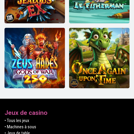
Jeux de casino
• Tous les jeux
• Machines à sous
• Jeux de table