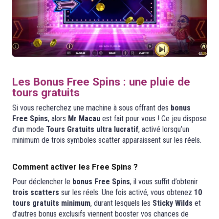
Les Bonus Free Spins : une pluie de
tours gratuits
Si vous recherchez une machine à sous offrant des
bonus
Free Spins
, alors
Mr Macau
est fait pour vous ! Ce jeu dispose
d’un mode
Tours Gratuits ultra lucratif
, activé lorsqu’un
minimum de trois symboles scatter apparaissent sur les réels.
Comment activer les Free Spins ?
Pour déclencher le
bonus Free Spins
, il vous suffit d’obtenir
trois scatters
sur les réels. Une fois activé, vous obtenez
10
tours gratuits minimum
, durant lesquels les
Sticky Wilds
et
d’autres bonus exclusifs viennent booster vos chances de