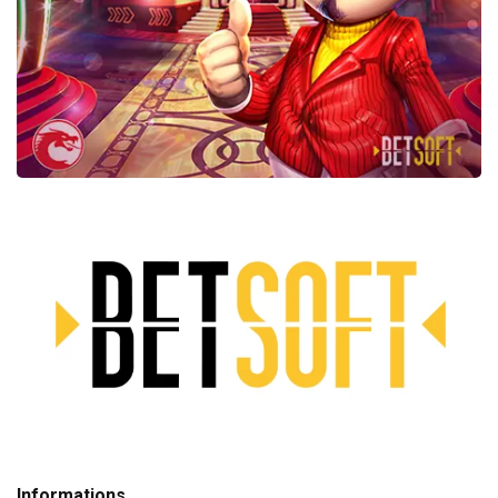
Informations