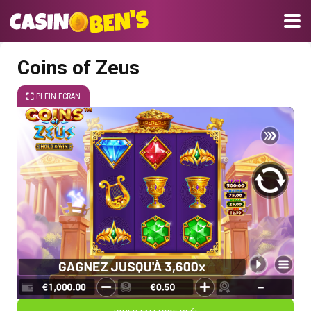
Coins of Zeus
PLEIN ECRAN