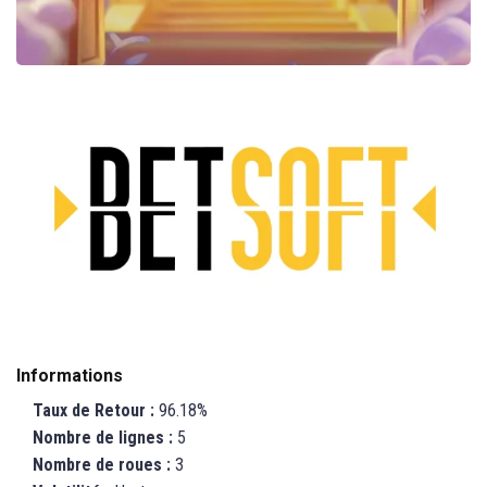
Informations
Taux de Retour :
96.18%
Nombre de lignes :
5
Nombre de roues :
3