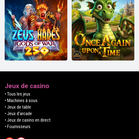
Jeux de casino
• Tous les jeux
• Machines à sous
• Jeux de table
• Jeux d'arcade
• Jeux de casino en direct
• Fournisseurs