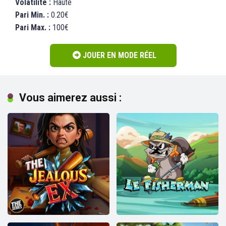
Volatilité :
Haute
Pari Min. :
0.20€
Pari Max. :
100€
JOUER EN MODE RÉEL
Vous aimerez aussi :