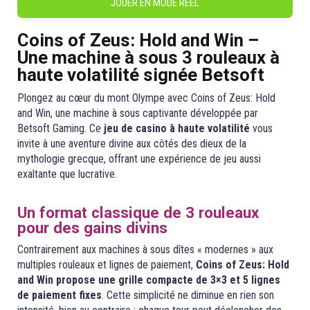
JOUER EN MODE REÉL
Coins of Zeus: Hold and Win –
Une machine à sous 3 rouleaux à
haute volatilité signée Betsoft
Plongez au cœur du mont Olympe avec Coins of Zeus: Hold
and Win, une machine à sous captivante développée par
Betsoft Gaming. Ce
jeu de casino à haute volatilité
vous
invite à une aventure divine aux côtés des dieux de la
mythologie grecque, offrant une expérience de jeu aussi
exaltante que lucrative.
Un format classique de 3 rouleaux
pour des gains divins
Contrairement aux machines à sous dîtes « modernes » aux
multiples rouleaux et lignes de paiement,
Coins of Zeus: Hold
and Win propose une grille compacte de 3×3 et 5 lignes
de paiement fixes
. Cette simplicité ne diminue en rien son