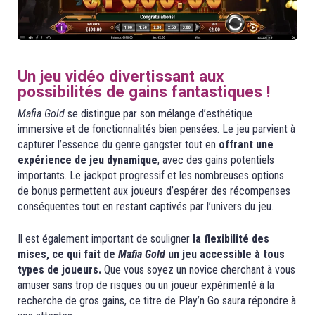
Un jeu vidéo divertissant aux
possibilités de gains fantastiques !
Mafia Gold
se distingue par son mélange d’esthétique
immersive et de fonctionnalités bien pensées. Le jeu parvient à
capturer l’essence du genre gangster tout en
offrant une
expérience de jeu dynamique
, avec des gains potentiels
importants. Le jackpot progressif et les nombreuses options
de bonus permettent aux joueurs d’espérer des récompenses
conséquentes tout en restant captivés par l’univers du jeu.
Il est également important de souligner
la flexibilité des
mises, ce qui fait de
Mafia Gold
un jeu accessible à tous
types de joueurs.
Que vous soyez un novice cherchant à vous
amuser sans trop de risques ou un joueur expérimenté à la
recherche de gros gains, ce titre de Play’n Go saura répondre à