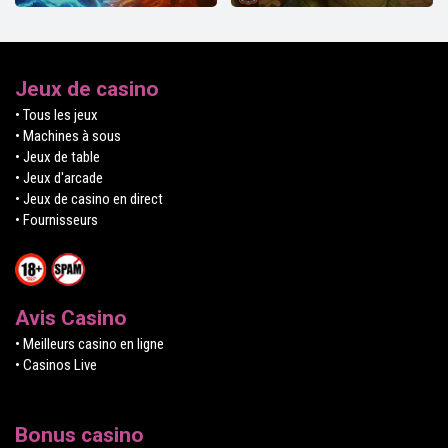
Jeux de casino
• Tous les jeux
• Machines à sous
• Jeux de table
• Jeux d'arcade
• Jeux de casino en direct
• Fournisseurs
Avis Casino
• Meilleurs casino en ligne
• Casinos Live
Bonus casino