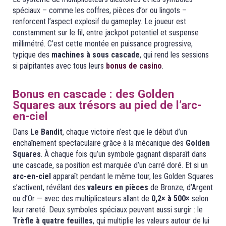
spéciaux – comme les coffres, pièces d’or ou lingots –
renforcent l’aspect explosif du gameplay. Le joueur est
constamment sur le fil, entre jackpot potentiel et suspense
millimétré. C’est cette montée en puissance progressive,
typique des
machines à sous cascade
, qui rend les sessions
si palpitantes avec tous leurs
bonus de casino
.
Bonus en cascade : des Golden
Squares aux trésors au pied de l’arc-
en-ciel
Dans
Le Bandit
, chaque victoire n’est que le début d’un
enchaînement spectaculaire grâce à la mécanique des
Golden
Squares
. À chaque fois qu’un symbole gagnant disparaît dans
une cascade, sa position est marquée d’un carré doré. Et si un
arc-en-ciel
apparaît pendant le même tour, les Golden Squares
s’activent, révélant des
valeurs en pièces
de Bronze, d’Argent
ou d’Or — avec des multiplicateurs allant de
0,2× à 500×
selon
leur rareté. Deux symboles spéciaux peuvent aussi surgir : le
Trèfle à quatre feuilles
, qui multiplie les valeurs autour de lui