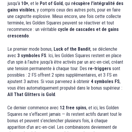
jusqu’à
10×
, et le
Pot of Gold
, qui
récupère l’intégralité des
gains visibles
, y compris ceux des autres pots, pour en faire
une cagnotte explosive. Mieux encore, une fois cette collecte
terminée, les Golden Squares peuvent se réactiver et tout
recommence : un véritable
cycle de cascades et de gains
crescendo
.
Le premier mode bonus,
Luck of the Bandit
, se déclenche
avec
3 symboles FS
. Ici, les Golden Squares restent en place
d’un spin à l’autre jusqu’à être activés par un arc-en-ciel, créant
une tension permanente à chaque tour. Des
re-triggers
sont
possibles : 2 FS offrent 2 spins supplémentaires, et 3 FS en
ajoutent 3 autres. Si vous parvenez à obtenir
4 symboles FS
,
vous êtes automatiquement propulsé dans le bonus supérieur :
All That Glitters is Gold
.
Ce dernier commence avec
12 free spins
, et ici, les Golden
Squares ne s’effacent jamais — ils restent actifs durant tout le
bonus et peuvent s’enclencher plusieurs fois, à chaque
apparition d’un arc-en-ciel. Les combinaisons deviennent de