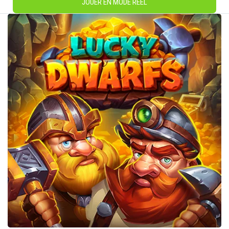
JOUER EN MODE REÉL