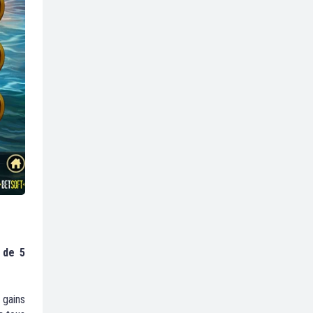
 de 5
 gains