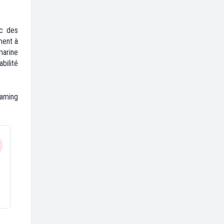
ec des
ment à
marine
bilité
Gaming