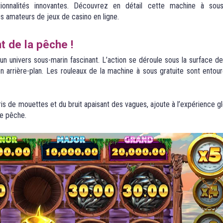
onnalités innovantes. Découvrez en détail cette machine à sous
les amateurs de jeux de casino en ligne.
t de la pêche !
n univers sous-marin fascinant. L’action se déroule sous la surface de 
 arrière-plan. Les rouleaux de la machine à sous gratuite sont entou
s de mouettes et du bruit apaisant des vagues, ajoute à l’expérience gl
de pêche.