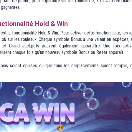
appâts de pêche, peut apparaître sur les rouleaux 2, 3 et 4 et remplace
 gagnantes.
ctionnalité Hold & Win
est la fonctionnalité Hold & Win. Pour activer cette fonctionnalité, les j
 où sur les rouleaux. Chaque symbole Bonus a une valeur en espèces, 
et Grand Jackpots peuvent également apparaître. Une fois activ
itialisent chaque fois qu’un nouveau symbole Bonus ou Reset apparaît.
espins soient épuisés ou que tous les emplacements soient remplis, o