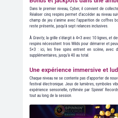
Bonus et jackpots dans une ambi
Dans le premier niveau, Cyber, il convient de collec
Réaliser cinq respins permet d’accéder au niveau su
champ de jeu s’anime avec l’apparition de coffres bo
reste présente, jusqu’à sept relances inclusives.
À
Gravity
, la grille s’élargit à 4×3 avec 10 lignes, et
respins nécessitent trois Wilds pour démarrer et peuve
5×3 : ici, les free spins entrent en scène, avec d
supplémentaires, jusqu’à 40 au total.
Une expérience immersive et lud
Chaque niveau ne se contente pas d’apporter de nouvel
festival électronique. Jeux de lumières, symboles vib
expérience sensorielle, rythmée par Spinnin’ Records
tout au long de la session.