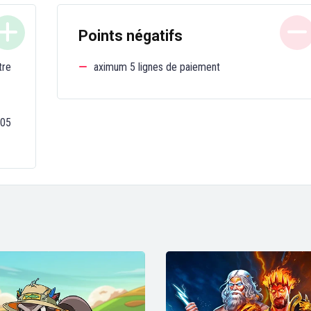
Points négatifs
re
aximum 5 lignes de paiement
,05