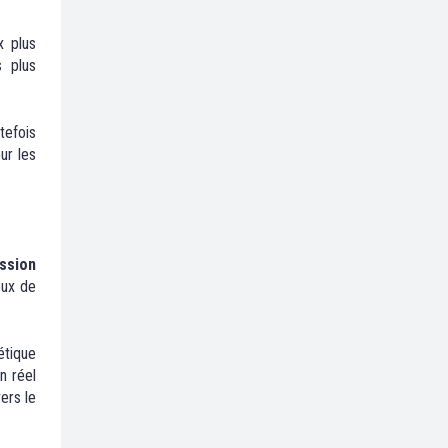
x plus
s plus
tefois
ur les
ssion
eux de
étique
n réel
ers le