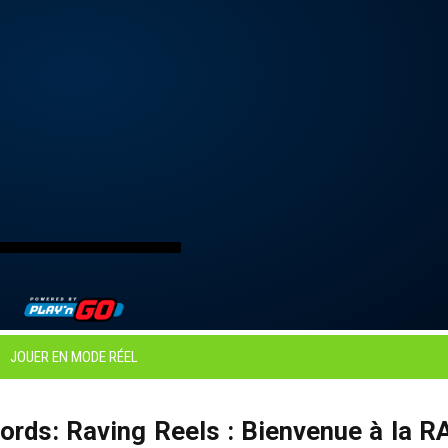
JOUER EN MODE RÉEL
ords: Raving Reels : Bienvenue à la R