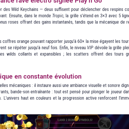
ance rave électro signée Play’n Go
ter des Wild Keychains — deux suffisent pour déclencher des respins col
ivant. Ensuite, dans le monde
Tropic
, la grille s’étend en 3×3 avec 5 lign
nus roses offrant des gains instantanés, tandis que la mécanique de r
 des coffres orange pouvant rapporter jusqu’à 60× la mise égayent les tour
nt se répéter jusqu’à neuf fois. Enfin, le niveau
VIP
dévoile la grille pl
es wilds collants et expansibles ; les scatters offrent des tours gr
ique en constante évolution
les mécaniques : il instaure aussi une ambiance visuelle et sonore dign
rants, bande-son entraînante : tout est pensé pour plonger le joueur da
. L’univers haut en couleurs et la progression active renforcent l’imm