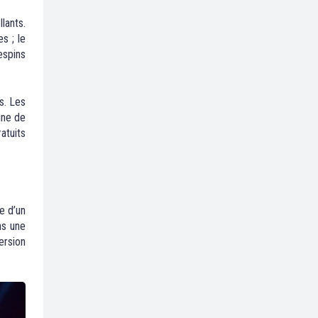
lants.
es ; le
espins
s. Les
eine de
atuits
e d’un
ns une
ersion