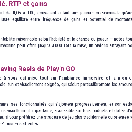
ité, RTP et gains
lant de
0,05 à 100
, convenant autant aux joueurs occasionnels qu’au
 juste équilibre entre fréquence de gains et potentiel de montant
entabilité raisonnable selon l’habileté et la chance du joueur — notez tou
machine peut offrir jusqu’à
3 000 fois
la mise, un plafond attrayant po
Raving Reels de Play’n GO
e à sous qui mise tout sur l’ambiance immersive et la progre
mée, fun et visuellement soignée, qui séduit particulièrement les amour
ants, ses fonctionnalités qui s’ajoutent progressivement, et son esth
ous visuellement impactante, accessible sur tous budgets et dotée d’u
he, si vous préférez une structure de jeu plus traditionnelle ou orientée v
be” pour vos attentes.