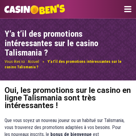
Y’a t’il des promotions
intéressantes sur le casino
Talismania ?
Vous êtes ici :
Accueil
»
Y’a t’il des promotions intéressantes sur le
casino Talismania ?
Oui, les promotions sur le casino en
ligne Talismania sont très
intéressantes !
Que vous soyez un nouveau joueur ou un habitué sur Talismania,
vous trouverez des promotions adaptées à vos besoins. Pour
les nouveaux inscrits, le
bonus de bienvenue
est