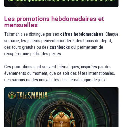
Les promotions hebdomadaires et
mensuelles
Talismania se distingue par ses
offres hebdomadaires
. Chaque
semaine, les joueurs peuvent accéder à des bonus de dépôt,
des tours gratuits ou des
cashbacks
qui permettent de
récupérer une partie des pertes.
Ces promotions sont souvent thématiques, inspirées par des
événements du moment, que ce soit des fêtes internationales,
des saisons ou des nouveautés dans le catalogue de jeux.