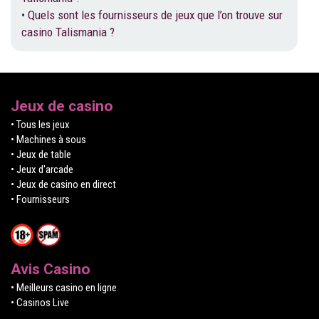
•
Quels sont les fournisseurs de jeux que l’on trouve sur
casino Talismania ?
Jeux de casino
• Tous les jeux
• Machines à sous
• Jeux de table
• Jeux d'arcade
• Jeux de casino en direct
• Fournisseurs
Avis Casino
• Meilleurs casino en ligne
• Casinos Live