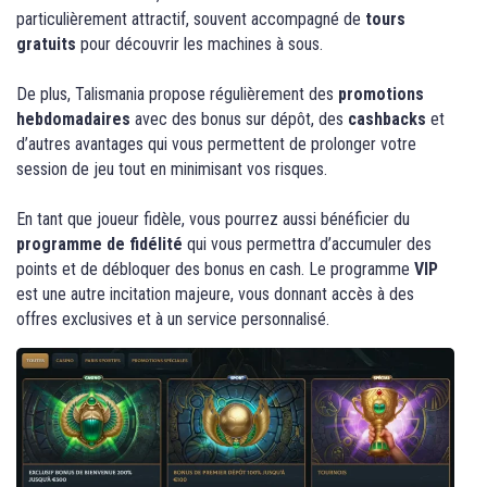
particulièrement attractif, souvent accompagné de
tours
gratuits
pour découvrir les machines à sous.
De plus, Talismania propose régulièrement des
promotions
hebdomadaires
avec des bonus sur dépôt, des
cashbacks
et
d’autres avantages qui vous permettent de prolonger votre
session de jeu tout en minimisant vos risques.
En tant que joueur fidèle, vous pourrez aussi bénéficier du
programme de fidélité
qui vous permettra d’accumuler des
points et de débloquer des bonus en cash. Le programme
VIP
est une autre incitation majeure, vous donnant accès à des
offres exclusives et à un service personnalisé.