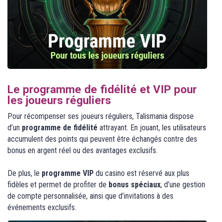
Le programme de fidélité et VIP pour
les joueurs réguliers
Pour récompenser ses joueurs réguliers, Talismania dispose
d’un
programme de fidélité
attrayant. En jouant, les utilisateurs
accumulent des points qui peuvent être échangés contre des
bonus en argent réel ou des avantages exclusifs.
De plus, le
programme VIP
du casino est réservé aux plus
fidèles et permet de profiter de
bonus spéciaux
, d’une gestion
de compte personnalisée, ainsi que d’invitations à des
événements exclusifs.