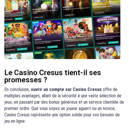
Le Casino Cresus tient-il ses
promesses ?
En conclusion,
ouvrir un compte sur Casino Cresus
offre de
multiples avantages, allant de la sécurité à une vaste sélection de
jeux, en passant par des bonus généreux et un service clientèle de
premier ordre. Que vous soyez un joueur aguerri ou un novice,
Casino Cresus représente une option solide pour vos besoins de
jeu en ligne.