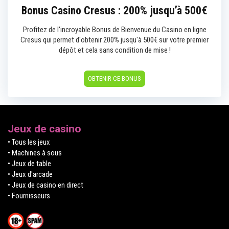
Bonus Casino Cresus : 200% jusqu’à 500€
Profitez de l'incroyable Bonus de Bienvenue du Casino en ligne
Cresus qui permet d'obtenir 200% jusqu'à 500€ sur votre premier
dépôt et cela sans condition de mise !
OBTENIR CE BONUS
Jeux de casino
• Tous les jeux
• Machines à sous
• Jeux de table
• Jeux d'arcade
• Jeux de casino en direct
• Fournisseurs