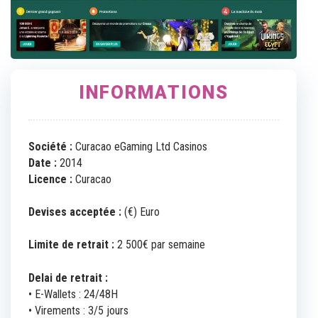
INFORMATIONS
Société :
Curacao eGaming Ltd Casinos
Date :
2014
Licence :
Curacao
Devises acceptée :
(€) Euro
Limite de retrait :
2 500€ par semaine
Delai de retrait :
• E-Wallets : 24/48H
• Virements : 3/5 jours