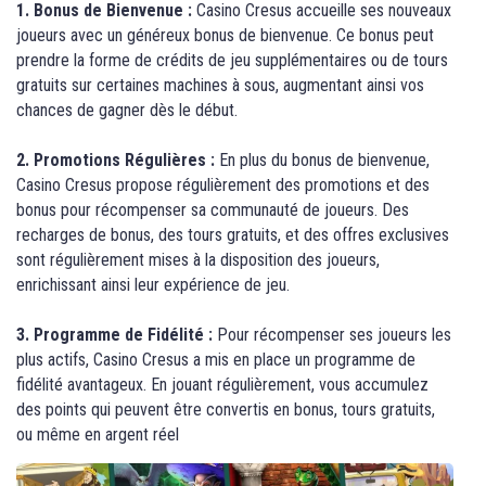
1. Bonus de Bienvenue :
Casino Cresus accueille ses nouveaux
joueurs avec un généreux bonus de bienvenue. Ce bonus peut
prendre la forme de crédits de jeu supplémentaires ou de tours
gratuits sur certaines machines à sous, augmentant ainsi vos
chances de gagner dès le début.
2. Promotions Régulières :
En plus du bonus de bienvenue,
Casino Cresus propose régulièrement des promotions et des
bonus pour récompenser sa communauté de joueurs. Des
recharges de bonus, des tours gratuits, et des offres exclusives
sont régulièrement mises à la disposition des joueurs,
enrichissant ainsi leur expérience de jeu.
3. Programme de Fidélité :
Pour récompenser ses joueurs les
plus actifs, Casino Cresus a mis en place un programme de
fidélité avantageux. En jouant régulièrement, vous accumulez
des points qui peuvent être convertis en bonus, tours gratuits,
ou même en argent réel