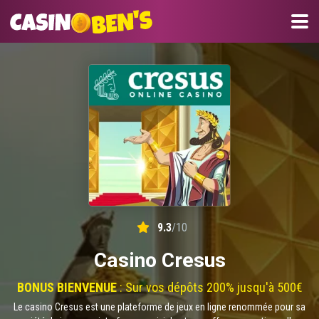
9.3
/10
Casino Cresus
BONUS BIENVENUE
: Sur vos dépôts 200% jusqu'à 500€
Le casino Cresus est une plateforme de jeux en ligne renommée pour sa