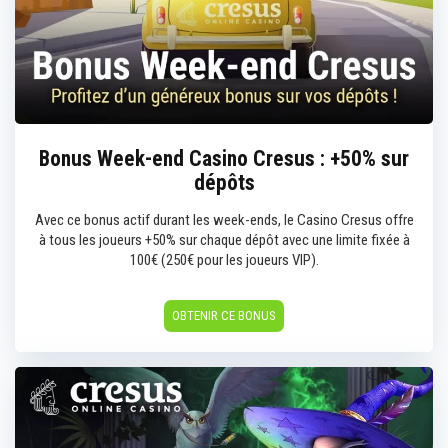
Bonus Week-end Casino Cresus : +50% sur
dépôts
Avec ce bonus actif durant les week-ends, le Casino Cresus offre
à tous les joueurs +50% sur chaque dépôt avec une limite fixée à
100€ (250€ pour les joueurs VIP).
OBTENIR CE BONUS