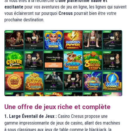
Si vous êtes à la recherche d’
une plateforme fiable et
excitante
pour vos aventures de jeu en ligne, les lignes qui suivent
vous éclaireront sur pourquoi
Cresus
pourrait bien être votre
prochaine destination.
Une offre de jeux riche et complète
1. Large Éventail de Jeux :
Casino Cresus propose une
gamme impressionnante de jeux de casino, allant des machines
à sous classiques aux jeux de table comme le blackjack, la