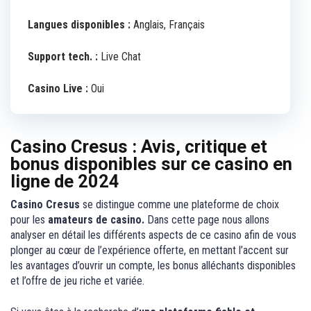
Langues disponibles :
Anglais, Français
Support tech. :
Live Chat
Casino Live :
Oui
Casino Cresus : Avis, critique et
bonus disponibles sur ce casino en
ligne de 2024
Casino Cresus
se distingue comme une plateforme de choix
pour les
amateurs de casino.
Dans cette page nous allons
analyser en détail les différents aspects de ce casino afin de vous
plonger au cœur de l’expérience offerte, en mettant l’accent sur
les avantages d’ouvrir un compte, les bonus alléchants disponibles
et l’offre de jeu riche et variée.