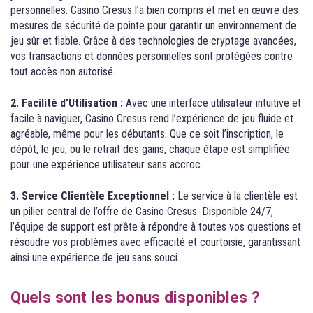
personnelles. Casino Cresus l’a bien compris et met en œuvre des
mesures de sécurité de pointe pour garantir un environnement de
jeu sûr et fiable. Grâce à des technologies de cryptage avancées,
vos transactions et données personnelles sont protégées contre
tout accès non autorisé.
2. Facilité d’Utilisation :
Avec une interface utilisateur intuitive et
facile à naviguer, Casino Cresus rend l’expérience de jeu fluide et
agréable, même pour les débutants. Que ce soit l’inscription, le
dépôt, le jeu, ou le retrait des gains, chaque étape est simplifiée
pour une expérience utilisateur sans accroc.
3. Service Clientèle Exceptionnel :
Le service à la clientèle est
un pilier central de l’offre de Casino Cresus. Disponible 24/7,
l’équipe de support est prête à répondre à toutes vos questions et
résoudre vos problèmes avec efficacité et courtoisie, garantissant
ainsi une expérience de jeu sans souci.
Quels sont les bonus disponibles ?